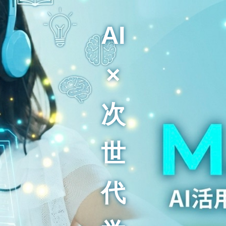
AI
×
次
世
代